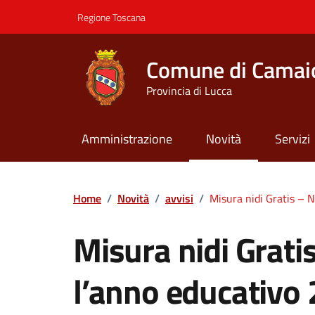
Vai ai contenuti
Vai al footer
Regione Toscana
Comune di Camai
Provincia di Lucca
Amministrazione
Novità
Servizi
Contenuti in evidenza
Home
/
Novità
/
avvisi
/
Misura nidi Gratis –
Misura nidi Grat
l’anno educativ