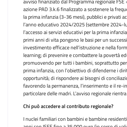
avviso finanziato dal Programma regionale FSE +
azione PAD 3.k.6 finalizzato a sostenere la frequ
la prima infanzia (3-36 mesi), pubblici e privati ac
l’anno educativo 2024/2025 (settembre 2024-lugl
l’accesso ai servizi educativi per la prima infanzi
primi anni di vita pongono le basi per un succe
investimento efficace nell’istruzione e nella form
learning; di prevenire e combattere la povertà edu
promuovendo per tutti i bambini, soprattutto per i
prima infanzia, con l’obiettivo di difenderne i diri
opportunità; di rispondere ai bisogni di conciliazio
favorendo la permanenza, l’inserimento e il re-i
particolare delle madri. L’avviso regionale rientra
Chi può accedere al contributo regionale?
I nuclei familiari con bambini e bambine resident
anni con ISEE fino a 35.000 euro (in corso di val