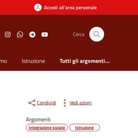
Accedi all'area personale
Facebook
Instagram
Whatsapp
Telegram
YouTube
Cerca
smo
Istruzione
Tutti gli argomenti...
Condividi
Vedi azioni
Argomenti
Integrazione sociale
Istruzione