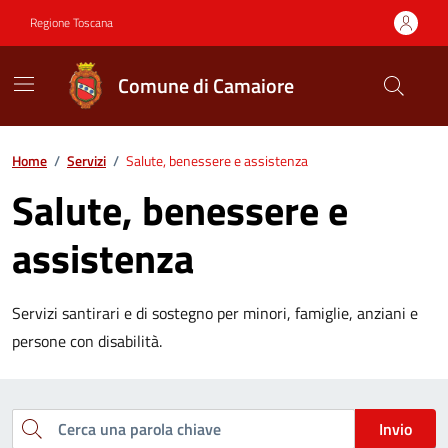
Vai ai contenuti
Vai al footer
Regione Toscana
Comune di Camaiore
Contenuti in evidenza
Home
/
Servizi
/
Salute, benessere e assistenza
Salute, benessere e
assistenza
Servizi santirari e di sostegno per minori, famiglie, anziani e
persone con disabilità.
Esplora tutti i servizi
Cerca una parola chiave
Invio