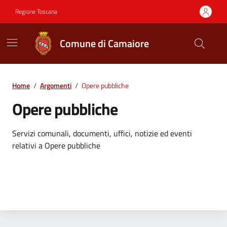
Vai ai contenuti
Vai al footer
Regione Toscana
Comune di Camaiore
Contenuti in evidenza
Home
/
Argomenti
/
Opere pubbliche
Opere pubbliche
Dettagli dell'argomento
Servizi comunali, documenti, uffici, notizie ed eventi
relativi a Opere pubbliche