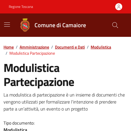
Vai ai contenuti
Vai al footer
Regione Toscana
Comune di Camaiore
Contenuti in evidenza
Home
/
Amministrazione
/
Documenti e Dati
/
Modulistica
/
Modulistica Partecipazione
Modulistica
Partecipazione
Dettagli del documento
La modulistica di partecipazione è un insieme di documenti che
vengono utilizzati per formalizzare l'intenzione di prendere
parte a un'attività, un evento o un progetto
Tipo documento:
Modulistica