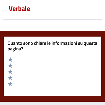
Verbale
Quanto sono chiare le informazioni su questa
pagina?
Valuta 5 stelle su 5
Valuta 4 stelle su 5
Valuta 3 stelle su 5
Valuta 2 stelle su 5
Valuta 1 stelle su 5