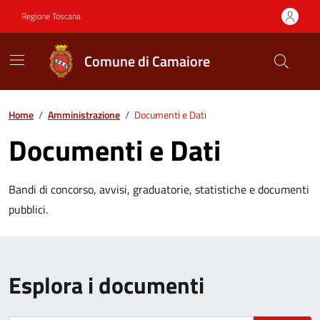
Vai ai contenuti
Vai al footer
Regione Toscana
Comune di Camaiore
Contenuti in evidenza
Home
/
Amministrazione
/
Documenti e Dati
Documenti e Dati
Bandi di concorso, avvisi, graduatorie, statistiche e documenti
pubblici.
Esplora i documenti