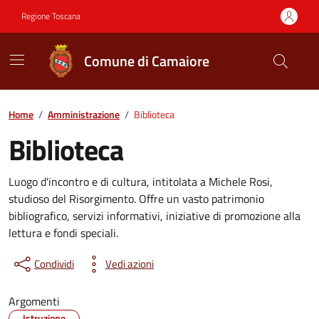
Vai ai contenuti
Vai al footer
Regione Toscana
Comune di Camaiore
Contenuti in evidenza
Home
/
Amministrazione
/
Biblioteca
Biblioteca
Luogo d'incontro e di cultura, intitolata a Michele Rosi,
studioso del Risorgimento. Offre un vasto patrimonio
bibliografico, servizi informativi, iniziative di promozione alla
lettura e fondi speciali.
Condividi
Vedi azioni
Argomenti
Istruzione