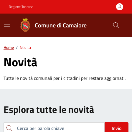
Vai ai contenuti
Vai al footer
Regione Toscana
Comune di Camaiore
Contenuti in evidenza
Home
/
Novità
Novità
Tutte le novità comunali per i cittadini per restare aggiornati.
Esplora tutte le novità
Cerca
Invio