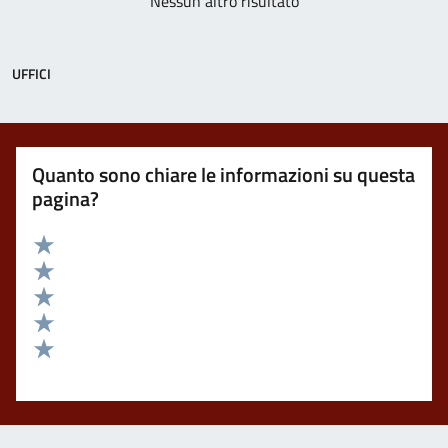
Nessun altro risultato
UFFICI
Quanto sono chiare le informazioni su questa
pagina?
Valuta 5 stelle su 5
Valuta 4 stelle su 5
Valuta 3 stelle su 5
Valuta 2 stelle su 5
Valuta 1 stelle su 5