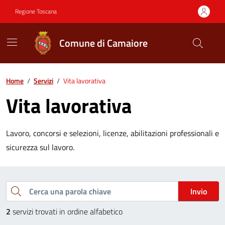
Vai ai contenuti
Vai al footer
Regione Toscana
Comune di Camaiore
Contenuti in evidenza
Home
/
Servizi
/
Vita lavorativa
Vita lavorativa
Lavoro, concorsi e selezioni, licenze, abilitazioni professionali e
sicurezza sul lavoro.
Esplora tutti i servizi
Cerca una parola chiave
Invio
2
servizi trovati in ordine alfabetico