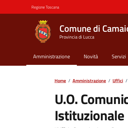
Vai ai contenuti
Vai al footer
Regione Toscana
Comune di Camai
Provincia di Lucca
Amministrazione
Novità
Servizi
Contenuti in evidenza
Home
/
Amministrazione
/
Uffici
/
U.O. Comuni
Istituzionale