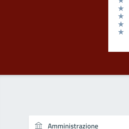
Valut
Valut
Valut
Valut
Valut
Amministrazione