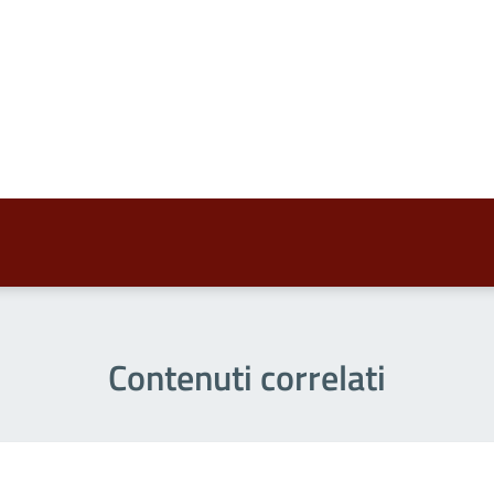
a 5 stelle su 5
a 4 stelle su 5
a 3 stelle su 5
a 2 stelle su 5
a 1 stelle su 5
Contenuti correlati