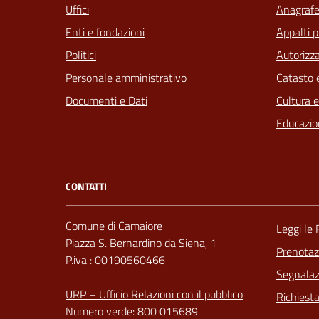
Uffici
Anagrafe 
Enti e fondazioni
Appalti p
Politici
Autorizza
Personale amministrativo
Catasto e
Documenti e Dati
Cultura 
Educazio
CONTATTI
Comune di Camaiore
Leggi le
Piazza S. Bernardino da Siena, 1
Prenota
P.iva : 00190560466
Segnalazi
URP – Ufficio Relazioni con il pubblico
Richiest
Numero verde: 800 015689