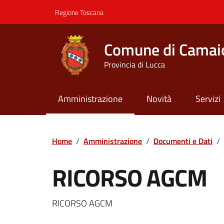
Vai ai contenuti
Vai al footer
Regione Toscana
Comune di Camai
Provincia di Lucca
Amministrazione
Novità
Servizi
Contenuti in evidenza
Home
/
Amministrazione
/
Documenti e Dati
/
RICORSO AGCM
Dettagli del documento
RICORSO AGCM