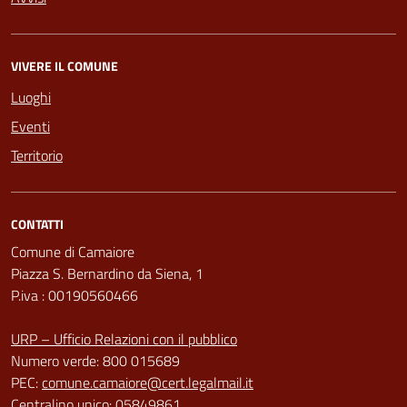
VIVERE IL COMUNE
Luoghi
Eventi
Territorio
CONTATTI
Comune di Camaiore
Piazza S. Bernardino da Siena, 1
P.iva : 00190560466
URP – Ufficio Relazioni con il pubblico
Numero verde: 800 015689
PEC:
comune.camaiore@cert.legalmail.it
Centralino unico: 05849861