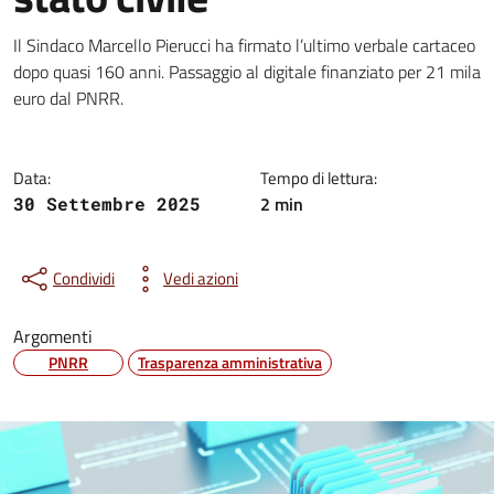
Dettagli della notizia
Il Sindaco Marcello Pierucci ha firmato l’ultimo verbale cartaceo
dopo quasi 160 anni. Passaggio al digitale finanziato per 21 mila
euro dal PNRR.
Data:
Tempo di lettura:
2 min
30 Settembre 2025
Condividi
Vedi azioni
Argomenti
PNRR
Trasparenza amministrativa