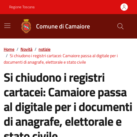
Vai ai contenuti
Vai al footer
Regione Toscana
Comune di Camaiore
Contenuti in evidenza
Home
/
Novità
/
notizie
/
Si chiudono i registri cartacei: Camaiore passa al digitale per i
documenti di anagrafe, elettorale e stato civile
Si chiudono i registri
cartacei: Camaiore passa
al digitale per i documenti
di anagrafe, elettorale e
stato civile