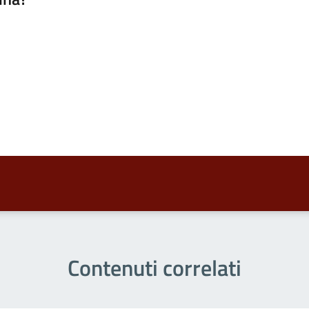
a 5 stelle su 5
a 4 stelle su 5
a 3 stelle su 5
a 2 stelle su 5
a 1 stelle su 5
Contenuti correlati