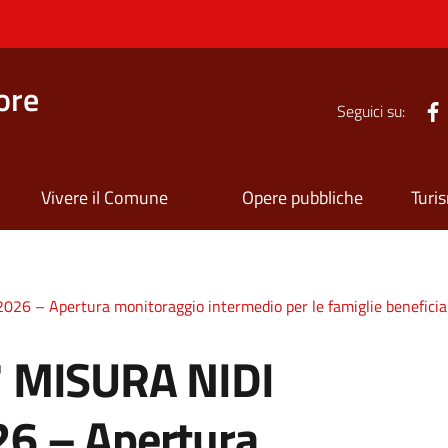
ore
Seguici su:
Vivere il Comune
Opere pubbliche
Turi
– Apertura monitoraggio intermedio per le famiglie beneficiarie
 MISURA NIDI
6 – Apertura