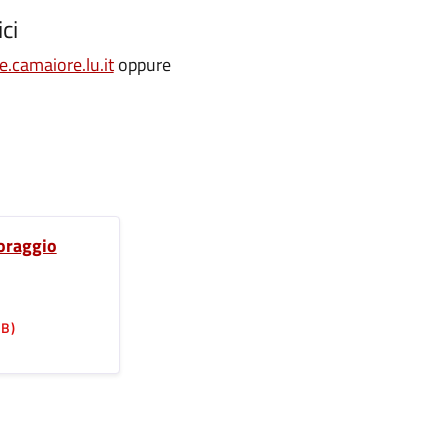
ci
camaiore.lu.it
oppure
toraggio
KB)