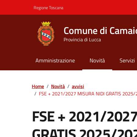
Vai ai contenuti
Vai al footer
Regione Toscana
Comune di Camai
Provincia di Lucca
Amministrazione
Novità
Servizi
Contenuti in evidenza
Home
/
Novità
/
avvisi
/
FSE + 2021/2027 MISURA NIDI GRATIS 2025/2026 
FSE + 2021/2027
GRATIS 2025/202