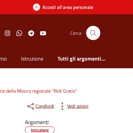
Accedi all'area personale
Facebook
Instagram
Whatsapp
Telegram
YouTube
Cerca
smo
Istruzione
Tutti gli argomenti...
 della Misura regionale “Nidi Gratis”
Condividi
Vedi azioni
Argomenti
Istruzione