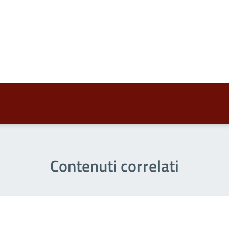
a 5 stelle su 5
a 4 stelle su 5
a 3 stelle su 5
a 2 stelle su 5
a 1 stelle su 5
Contenuti correlati