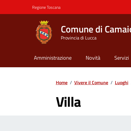
Vai ai contenuti
Vai al footer
Regione Toscana
Comune di Camai
Provincia di Lucca
Amministrazione
Novità
Servizi
Contenuti in evidenza
Home
/
Vivere il Comune
/
Luoghi
Villa