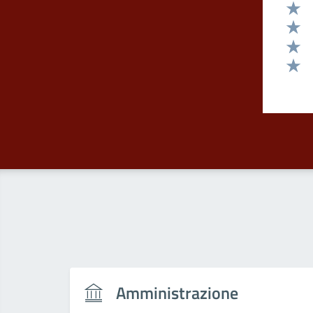
Valut
Valut
Valut
Valut
Valut
Amministrazione