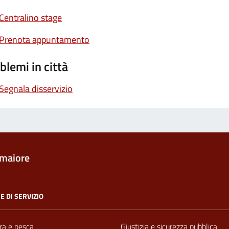
Centralino stage
Prenota appuntamento
blemi in città
Segnala disservizio
maiore
E DI SERVIZIO
ra e pesca
Giustizia e sicurezza pubblica