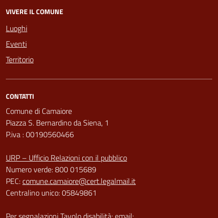
VIVERE IL COMUNE
Luoghi
Eventi
Territorio
CONTATTI
Comune di Camaiore
Piazza S. Bernardino da Siena, 1
P.iva : 00190560466
URP – Ufficio Relazioni con il pubblico
Numero verde: 800 015689
PEC:
comune.camaiore@cert.legalmail.it
Centralino unico: 05849861
Per segnalazioni Tavolo disabilità: email: