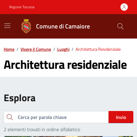
Vai ai contenuti
Vai al footer
Regione Toscana
Comune di Camaiore
Contenuti in evidenza
Home
/
Vivere il Comune
/
Luoghi
/
Architettura Residenziale
Architettura residenziale
Esplora
Cerca
Invio
2 elementi trovati in ordine alfabetico