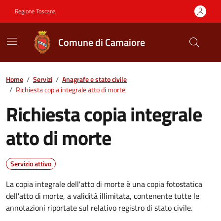
Vai ai contenuti
Vai al footer
Regione Toscana
Comune di Camaiore
Contenuti in evidenza
Home
/
Servizi
/
Anagrafe e stato civile
/
Richiesta copia integrale atto di morte
Richiesta copia integrale
atto di morte
Servizio attivo
La copia integrale dell'atto di morte è una copia fotostatica
dell'atto di morte, a validità illimitata, contenente tutte le
annotazioni riportate sul relativo registro di stato civile.