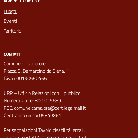
VIVERE IL COMUNE
Luoghi
Eventi
Territorio
CONTATTI
Comune di Camaiore
Piazza S. Bernardino da Siena, 1
P.iva : 00190560466
URP – Ufficio Relazioni con il pubblico
Numero verde: 800 015689
PEC:
comune.camaiore@cert.legalmail.it
Centralino unico: 05849861
Per segnalazioni Tavolo disabilità: email:
camaiorepertutti@comune.camaiore.lu.it