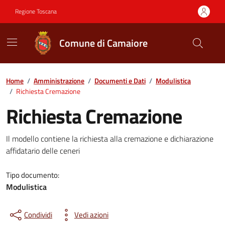
Vai ai contenuti
Vai al footer
Regione Toscana
Comune di Camaiore
Contenuti in evidenza
Home
/
Amministrazione
/
Documenti e Dati
/
Modulistica
/
Richiesta Cremazione
Richiesta Cremazione
Dettagli del documento
Il modello contiene la richiesta alla cremazione e dichiarazione
affidatario delle ceneri
Tipo documento:
Modulistica
Condividi
Vedi azioni