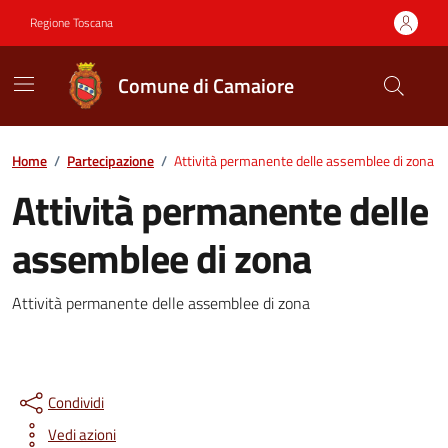
Vai ai contenuti
Vai al footer
Regione Toscana
Comune di Camaiore
Contenuti in evidenza
Home
/
Partecipazione
/
Attività permanente delle assemblee di zona
Attività permanente delle
assemblee di zona
Dettagli della notizia
Attività permanente delle assemblee di zona
Condividi
Vedi azioni