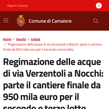
Vai ai contenuti
Vai al footer
Regione Toscana
Comune di Camaiore
Contenuti in evidenza
Home
/
Novità
/
notizie
/
Regimazione delle acque di via Verzentoli a Nocchi: parte il cantiere
finale da 950 mila euro per il secondo e terzo lotto
Regimazione delle acque
di via Verzentoli a Nocchi:
parte il cantiere finale da
950 mila euro per il
secondo e terzo lotto