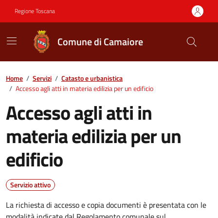
Vai ai contenuti
Vai al footer
Regione Toscana
Comune di Camaiore
Contenuti in evidenza
Home
/
Servizi
/
Catasto e urbanistica
/
Accesso agli atti in materia edilizia per un edificio
Accesso agli atti in
materia edilizia per un
edificio
Servizio attivo
La richiesta di accesso e copia documenti è presentata con le
modalità indicate dal Regolamento comunale sul