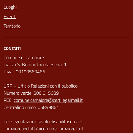
Luoghi
Eventi
Territorio
CONTATTI
Comune di Camaiore
Piazza S. Bernardino da Siena, 1
P.iva : 00190560466
URP – Ufficio Relazioni con il pubblico
Numero verde: 800 015689
PEC:
comune.camaiore@cert.legalmail.it
Centralino unico: 05849861
Per segnalazioni Tavolo disabilità: email:
camaiorepertutti@comune.camaiore.lu.it