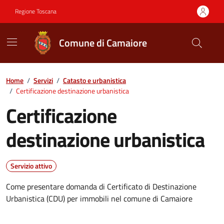
Vai ai contenuti
Vai al footer
Regione Toscana
Comune di Camaiore
Contenuti in evidenza
Home
/
Servizi
/
Catasto e urbanistica
/
Certificazione destinazione urbanistica
Certificazione
destinazione urbanistica
Servizio attivo
Come presentare domanda di Certificato di Destinazione
Urbanistica (CDU) per immobili nel comune di Camaiore