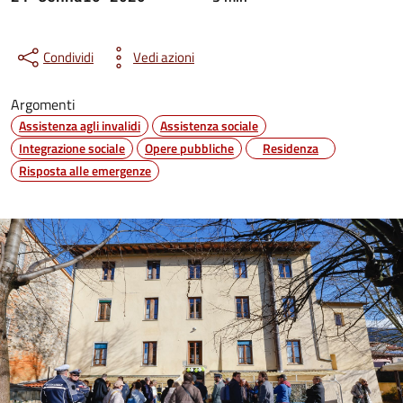
Condividi
Vedi azioni
Argomenti
Assistenza agli invalidi
Assistenza sociale
Integrazione sociale
Opere pubbliche
Residenza
Risposta alle emergenze