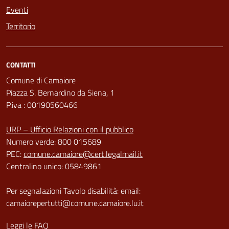
Eventi
Territorio
CONTATTI
Comune di Camaiore
Piazza S. Bernardino da Siena, 1
P.iva : 00190560466
URP – Ufficio Relazioni con il pubblico
Numero verde: 800 015689
PEC:
comune.camaiore@cert.legalmail.it
Centralino unico: 05849861
Per segnalazioni Tavolo disabilità: email:
camaiorepertutti@comune.camaiore.lu.it
Leggi le FAQ