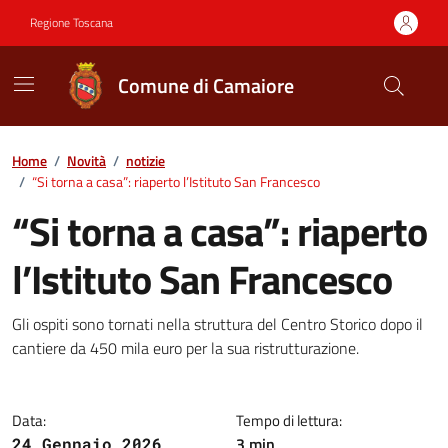
Vai ai contenuti
Vai al footer
Regione Toscana
Comune di Camaiore
Contenuti in evidenza
Home
/
Novità
/
notizie
/
“Si torna a casa”: riaperto l’Istituto San Francesco
“Si torna a casa”: riaperto
l’Istituto San Francesco
Dettagli della notizia
Gli ospiti sono tornati nella struttura del Centro Storico dopo il
cantiere da 450 mila euro per la sua ristrutturazione.
Data:
Tempo di lettura:
3 min
24 Gennaio 2026