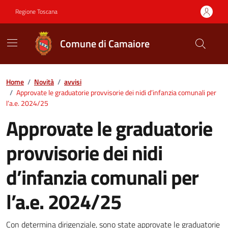
Vai ai contenuti
Vai al footer
Regione Toscana
Comune di Camaiore
Contenuti in evidenza
Home
/
Novità
/
avvisi
/
Approvate le graduatorie provvisorie dei nidi d’infanzia comunali per
l’a.e. 2024/25
Approvate le graduatorie
provvisorie dei nidi
d’infanzia comunali per
l’a.e. 2024/25
Con determina dirigenziale, sono state approvate le graduatorie