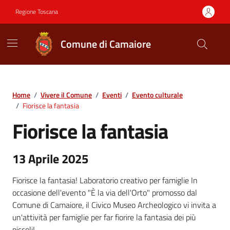
Vai ai contenuti
Vai al footer
Regione Toscana
Comune di Camaiore
Contenuti in evidenza
Home
/
Vivere il Comune
/
Eventi
/
Evento culturale
/
Fiorisce la fantasia
Fiorisce la fantasia
13 Aprile 2025
Fiorisce la fantasia! Laboratorio creativo per famiglie In
occasione dell'evento "È la via dell'Orto" promosso dal
Comune di Camaiore, il Civico Museo Archeologico vi invita a
un'attività per famiglie per far fiorire la fantasia dei più
piccoli!