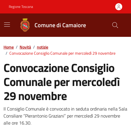
Vai ai contenuti
Vai al footer
Regione Toscana
Comune di Camaiore
Contenuti in evidenza
Home
/
Novità
/
notizie
/
Convocazione Consiglio Comunale per mercoledì 29 novembre
Convocazione Consiglio
Comunale per mercoledì
29 novembre
Dettagli della notizia
Il Consiglio Comunale è convocato in seduta ordinaria nella Sala
Consiliare “Pierantonio Graziani” per mercoledì 29 novembre
alle ore 16.30.