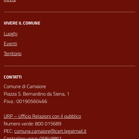
VIVERE IL COMUNE
Luoghi
Eventi
Territorio
CONTATTI
Comune di Camaiore
Piazza S. Bernardino da Siena, 1
P.iva : 00190560466
URP – Ufficio Relazioni con il pubblico
Numero verde: 800 015689
PEC:
comune.camaiore@cert.legalmail.it
Centralino unico: 05849861