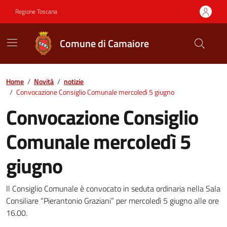
Vai ai contenuti
Vai al footer
Regione Toscana
Comune di Camaiore
Contenuti in evidenza
Home
/
Novità
/
notizie
/
Convocazione Consiglio Comunale mercoledì 5 giugno
Convocazione Consiglio
Comunale mercoledì 5
giugno
Dettagli della notizia
Il Consiglio Comunale è convocato in seduta ordinaria nella Sala
Consiliare “Pierantonio Graziani” per mercoledì 5 giugno alle ore
16.00.