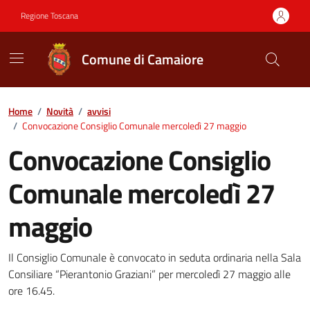
Vai ai contenuti
Vai al footer
Regione Toscana
Comune di Camaiore
Contenuti in evidenza
Home
/
Novità
/
avvisi
/
Convocazione Consiglio Comunale mercoledì 27 maggio
Convocazione Consiglio
Comunale mercoledì 27
maggio
Dettagli della notizia
Il Consiglio Comunale è convocato in seduta ordinaria nella Sala
Consiliare “Pierantonio Graziani” per mercoledì 27 maggio alle
ore 16.45.