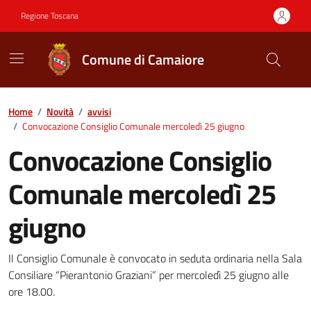
Vai ai contenuti
Vai al footer
Regione Toscana
Comune di Camaiore
Contenuti in evidenza
Home
/
Novità
/
avvisi
/
Convocazione Consiglio Comunale mercoledì 25 giugno
Convocazione Consiglio
Comunale mercoledì 25
giugno
Dettagli della notizia
Il Consiglio Comunale è convocato in seduta ordinaria nella Sala
Consiliare “Pierantonio Graziani” per mercoledì 25 giugno alle
ore 18.00.