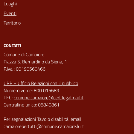
Luoghi
Eventi
Territorio
CONTATTI
Comune di Camaiore
Piazza S. Bernardino da Siena, 1
P.iva : 00190560466
URP – Ufficio Relazioni con il pubblico
Numero verde: 800 015689
PEC:
comune.camaiore@cert.legalmail.it
Centralino unico: 05849861
Per segnalazioni Tavolo disabilità: email:
camaiorepertutti@comune.camaiore.lu.it