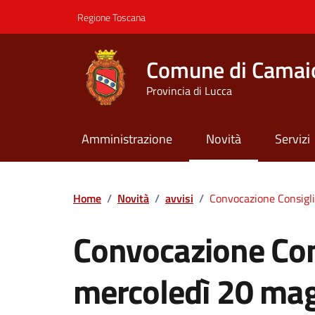
Vai ai contenuti
Vai al footer
Regione Toscana
Comune di Camai
Provincia di Lucca
Amministrazione
Novità
Servizi
Contenuti in evidenza
Home
/
Novità
/
avvisi
/
Convocazione Consigl
Convocazione Co
mercoledì 20 ma