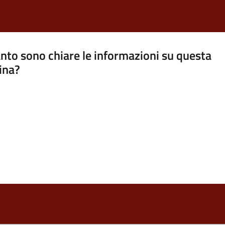
nto sono chiare le informazioni su questa
ina?
a 5 stelle su 5
a 4 stelle su 5
a 3 stelle su 5
a 2 stelle su 5
a 1 stelle su 5