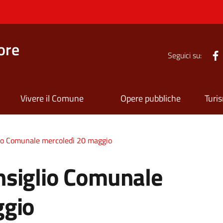
ore
Seguici su:
Vivere il Comune
Opere pubbliche
Turi
io Comunale mercoledì 20 maggio
nsiglio Comunale
ggio