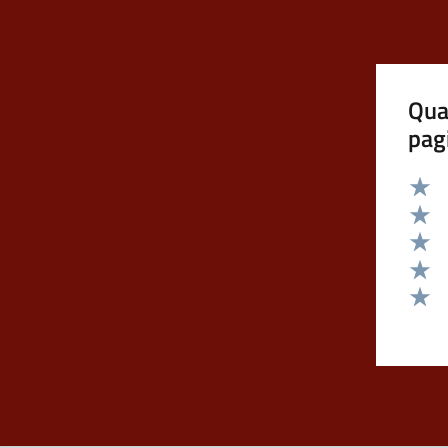
Qua
pag
Valut
Valut
Valut
Valut
Valut