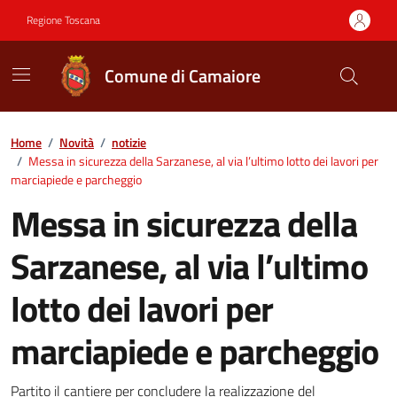
Vai ai contenuti
Vai al footer
Regione Toscana
Comune di Camaiore
Contenuti in evidenza
Home
/
Novità
/
notizie
/
Messa in sicurezza della Sarzanese, al via l’ultimo lotto dei lavori per
marciapiede e parcheggio
Messa in sicurezza della
Sarzanese, al via l’ultimo
lotto dei lavori per
marciapiede e parcheggio
Partito il cantiere per concludere la realizzazione del