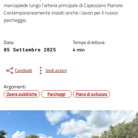
Dettagli della notizia
marciapiede lungo l’arteria principale di Capezzano Pianore.
Contemporaneamente iniziati anche i lavori per il nuovo
parcheggio.
Data:
Tempo di lettura:
4 min
05 Settembre 2025
Condividi
Vedi azioni
Argomenti
Opere pubbliche
Parcheggi
Piano di sviluppo