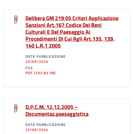
Delibera GM 219 05 Criteri Applicazione
Sanzioni Art.167 Codice Dei Beni
Culturali E Del Paesaggio Ai
Procedimenti Di Cui Agli Art.135, 139,
140 L.R.1 2005
DATA PUBBLICAZIONE
25/09/2024
FILE
PDF
(293.83 KB)
D.P.C.M. 12.12.2005 –
Documentaz.paesaggistica
DATA PUBBLICAZIONE
25/09/2024