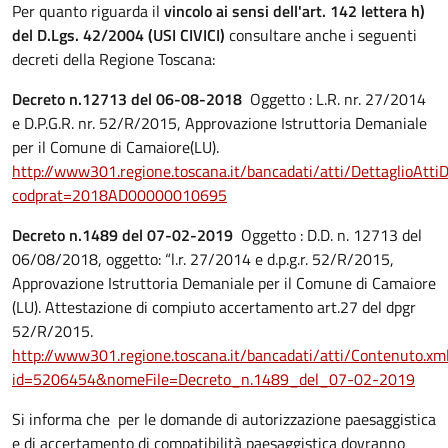
Per quanto riguarda il
vincolo ai sensi dell'art. 142 lettera h)
del D.Lgs. 42/2004 (USI CIVICI)
consultare anche i seguenti
decreti della Regione Toscana:
Decreto n.12713 del 06-08-2018
Oggetto : L.R. nr. 27/2014
e D.P.G.R. nr. 52/R/2015, Approvazione Istruttoria Demaniale
per il Comune di Camaiore(LU).
http://www301.regione.toscana.it/bancadati/atti/DettaglioAttiD
codprat=2018AD00000010695
Decreto n.1489 del 07-02-2019
Oggetto : D.D. n. 12713 del
06/08/2018, oggetto: “l.r. 27/2014 e d.p.g.r. 52/R/2015,
Approvazione Istruttoria Demaniale per il Comune di Camaiore
(LU). Attestazione di compiuto accertamento art.27 del dpgr
52/R/2015.
http://www301.regione.toscana.it/bancadati/atti/Contenuto.xm
id=5206454&nomeFile=Decreto_n.1489_del_07-02-2019
Si informa che per le domande di autorizzazione paesaggistica
e di accertamento di compatibilità paesaggistica dovranno