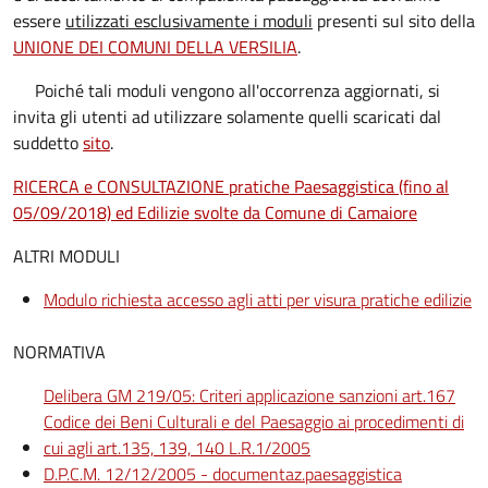
essere
utilizzati esclusivamente i moduli
presenti sul sito della
UNIONE DEI COMUNI DELLA VERSILIA
.
Poiché tali moduli vengono all'occorrenza aggiornati, si
invita gli utenti ad utilizzare solamente quelli scaricati dal
suddetto
sito
.
RICERCA e CONSULTAZIONE pratiche Paesaggistica (fino al
05/09/2018) ed Edilizie svolte da Comune di Camaiore
ALTRI MODULI
Modulo richiesta accesso agli atti per visura pratiche edilizie
NORMATIVA
Delibera GM 219/05: Criteri applicazione sanzioni art.167
Codice dei Beni Culturali e del Paesaggio ai procedimenti di
cui agli art.135, 139, 140 L.R.1/2005
D.P.C.M. 12/12/2005 - documentaz.paesaggistica