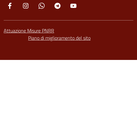
Facebook
Instagram
Whatsapp
Telegram
YouTube
Attuazione Misure PNRR
Piano di miglioramento del sito