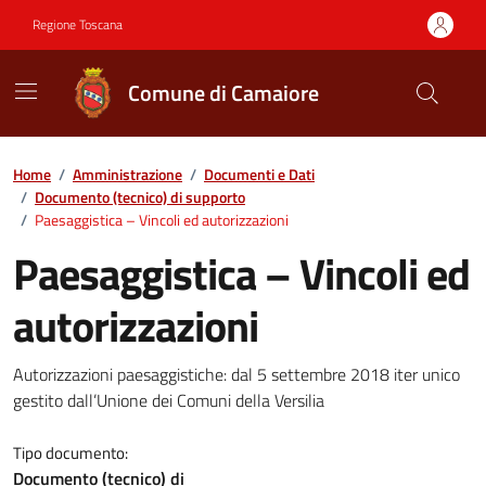
Vai ai contenuti
Vai al footer
Regione Toscana
Comune di Camaiore
Contenuti in evidenza
Home
/
Amministrazione
/
Documenti e Dati
/
Documento (tecnico) di supporto
/
Paesaggistica – Vincoli ed autorizzazioni
Paesaggistica – Vincoli ed
autorizzazioni
Dettagli del documento
Autorizzazioni paesaggistiche: dal 5 settembre 2018 iter unico
gestito dall’Unione dei Comuni della Versilia
Tipo documento:
Documento (tecnico) di