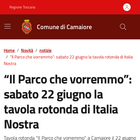
Vai ai contenuti
Vai al footer
Regione Toscana
Comune di Camaiore
Contenuti in evidenza
Home
/
Novità
/
notizie
/
“Il Parco che vorremmo”: sabato 22 giugno la tavola rotonda di Italia
Nostra
“Il Parco che vorremmo”:
sabato 22 giugno la
tavola rotonda di Italia
Nostra
Tavola rotonda "Il Parco che vorremmo" a Camaiore il 22 giugno