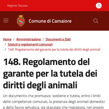
Vai ai contenuti
Vai al footer
Regione Toscana
Comune di Camaiore
Contenuti in evidenza
Home
/
Amministrazione
/
Documenti e Dati
/
Statuti e regolamenti comunali
/
148. Regolamento del garante per la tutela dei diritti degli animali
148. Regolamento del
garante per la tutela dei
diritti degli animali
Dettagli del documento
Un documento che promuove, sostiene e tutela, entro i limiti
delle competenze comunali, la presenza degli animali domestici
e della fauna selvatica, sia stanziale che migratoria, nel proprio