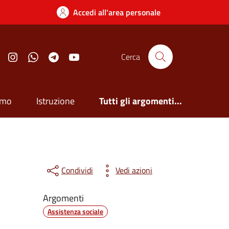
Accedi all'area personale
Facebook
Instagram
Whatsapp
Telegram
YouTube
Cerca
smo
Istruzione
Tutti gli argomenti...
Condividi
Vedi azioni
Argomenti
Assistenza sociale