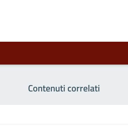
a 4 stelle su 5
a 3 stelle su 5
a 2 stelle su 5
a 1 stelle su 5
Contenuti correlati