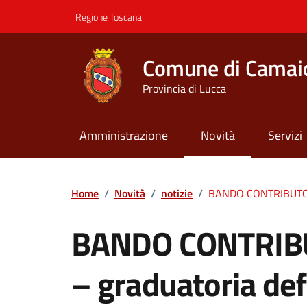
Vai ai contenuti
Vai al footer
Regione Toscana
Comune di Camai
Provincia di Lucca
Amministrazione
Novità
Servizi
Contenuti in evidenza
Home
/
Novità
/
notizie
/
BANDO CONTRIBUTO A
BANDO CONTRIBU
– graduatoria def