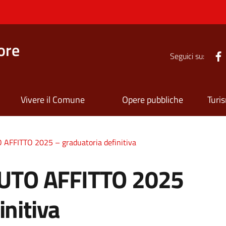
ore
Seguici su:
Vivere il Comune
Opere pubbliche
Turi
FFITTO 2025 – graduatoria definitiva
TO AFFITTO 2025
initiva