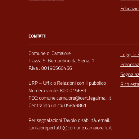
Educazio
CONTATTI
Comune di Camaiore
Leggi le
Piazza S. Bernardino da Siena, 1
Prenota
P.iva : 00190560466
Segnalazi
URP – Ufficio Relazioni con il pubblico
Richiest
Numero verde: 800 015689
PEC:
comune.camaiore@cert.legalmail.it
Centralino unico: 05849861
Per segnalazioni Tavolo disabilità: email:
camaiorepertutti@comune.camaiore.lu.it