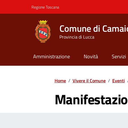
Vai ai contenuti
Vai al footer
Regione Toscana
Comune di Camai
Provincia di Lucca
Amministrazione
Novità
Servizi
Contenuti in evidenza
Home
/
Vivere il Comune
/
Eventi
Manifestazio