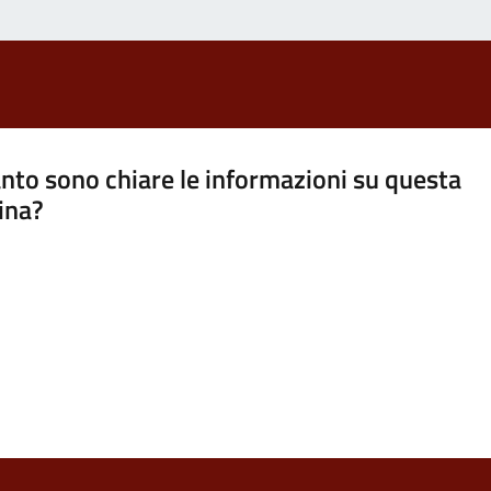
nto sono chiare le informazioni su questa
ina?
a 5 stelle su 5
a 4 stelle su 5
a 3 stelle su 5
a 2 stelle su 5
a 1 stelle su 5