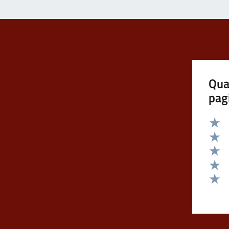
Qua
pag
Valut
Valut
Valut
Valut
Valut