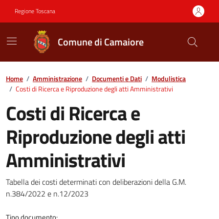
Vai ai contenuti
Vai al footer
Regione Toscana
Comune di Camaiore
Contenuti in evidenza
Home
/
Amministrazione
/
Documenti e Dati
/
Modulistica
/
Costi di Ricerca e Riproduzione degli atti Amministrativi
Costi di Ricerca e
Riproduzione degli atti
Amministrativi
Dettagli del documento
Tabella dei costi determinati con deliberazioni della G.M.
n.384/2022 e n.12/2023
Tipo documento: