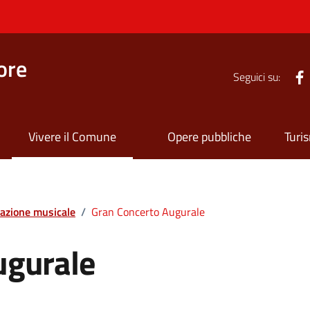
ore
Seguici su:
Vivere il Comune
Opere pubbliche
Turi
azione musicale
/
Gran Concerto Augurale
ugurale