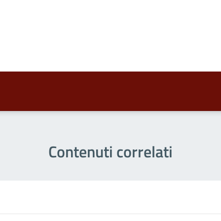
a 4 stelle su 5
a 3 stelle su 5
a 2 stelle su 5
a 1 stelle su 5
Contenuti correlati