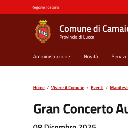
Vai ai contenuti
Vai al footer
Regione Toscana
Comune di Camai
Provincia di Lucca
Amministrazione
Novità
Servizi
Contenuti in evidenza
Home
/
Vivere il Comune
/
Eventi
/
Manifest
Gran Concerto A
08 Dicembre 2025