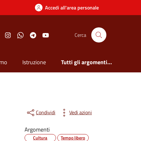
Accedi all'area personale
Facebook
Instagram
Whatsapp
Telegram
YouTube
Cerca
smo
Istruzione
Tutti gli argomenti...
Condividi
Vedi azioni
Argomenti
Cultura
Tempo libero