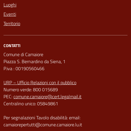
Luoghi
Eventi
Territorio
CONTATTI
Comune di Camaiore
Piazza S. Bernardino da Siena, 1
P.iva : 00190560466
URP – Ufficio Relazioni con il pubblico
Numero verde: 800 015689
PEC:
comune.camaiore@cert.legalmail.it
Centralino unico: 05849861
Per segnalazioni Tavolo disabilità: email:
camaiorepertutti@comune.camaiore.lu.it