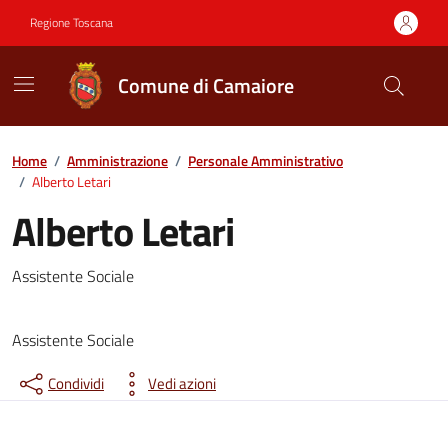
Vai ai contenuti
Vai al footer
Regione Toscana
Comune di Camaiore
Contenuti in evidenza
Home
/
Amministrazione
/
Personale Amministrativo
/
Alberto Letari
Alberto Letari
Assistente Sociale
Assistente Sociale
Condividi
Vedi azioni