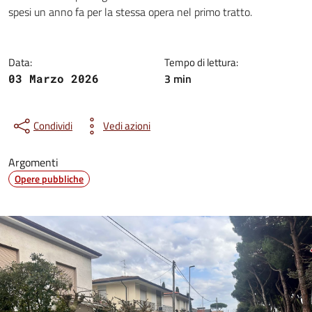
Dettagli della notizia
spesi un anno fa per la stessa opera nel primo tratto.
Data:
Tempo di lettura:
3 min
03 Marzo 2026
Condividi
Vedi azioni
Argomenti
Opere pubbliche