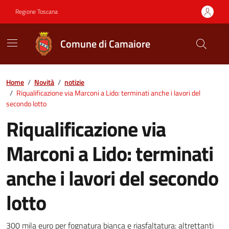
Vai ai contenuti
Vai al footer
Regione Toscana
Comune di Camaiore
Contenuti in evidenza
Home
/
Novità
/
notizie
/
Riqualificazione via Marconi a Lido: terminati anche i lavori del
secondo lotto
Riqualificazione via
Marconi a Lido: terminati
anche i lavori del secondo
lotto
300 mila euro per fognatura bianca e riasfaltatura: altrettanti