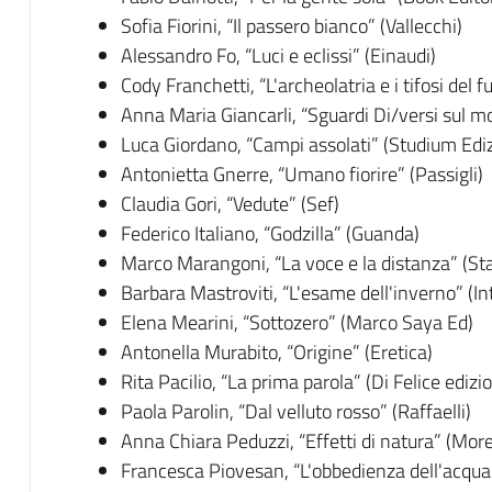
Sofia Fiorini, “Il passero bianco” (Vallecchi)
Alessandro Fo, “Luci e eclissi” (Einaudi)
Cody Franchetti, “L'archeolatria e i tifosi del 
Anna Maria Giancarli, “Sguardi Di/versi sul 
Luca Giordano, “Campi assolati” (Studium Ediz
Antonietta Gnerre, “Umano fiorire” (Passigli)
Claudia Gori, “Vedute” (Sef)
Federico Italiano, “Godzilla” (Guanda)
Marco Marangoni, “La voce e la distanza” (S
Barbara Mastroviti, “L'esame dell'inverno” (Int
Elena Mearini, “Sottozero” (Marco Saya Ed)
Antonella Murabito, “Origine” (Eretica)
Rita Pacilio, “La prima parola” (Di Felice edizio
Paola Parolin, “Dal velluto rosso” (Raffaelli)
Anna Chiara Peduzzi, “Effetti di natura” (Morett
Francesca Piovesan, “L'obbedienza dell'acqu