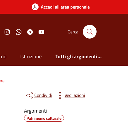
Accedi all'area personale
Facebook
Instagram
Whatsapp
Telegram
YouTube
Cerca
smo
Istruzione
Tutti gli argomenti...
one
Condividi
Vedi azioni
Argomenti
Patrimonio culturale