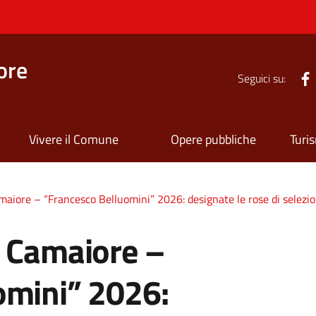
ore
Seguici su:
Vivere il Comune
Opere pubbliche
Turi
maiore – “Francesco Belluomini” 2026: designate le rose di selezi
o Camaiore –
omini” 2026: