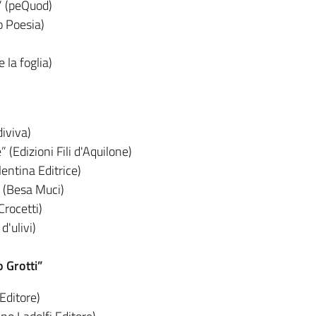
o” (peQuod)
o Poesia)
 la foglia)
diviva)
 (Edizioni Fili d'Aquilone)
lentina Editrice)
” (Besa Muci)
Crocetti)
d'ulivi)
 Grotti”
Editore)