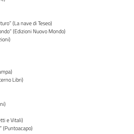
futuro” (La nave di Teseo)
mondo” (Edizioni Nuovo Mondo)
ioni)
tampa)
erno Libri)
ni)
i e Vitali)
a” (Puntoacapo)