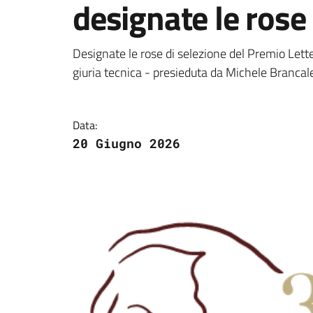
designate le rose 
Dettagli della notizi
Designate le rose di selezione del Premio Lett
giuria tecnica - presieduta da Michele Brancal
Data:
20 Giugno 2026