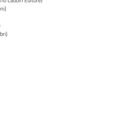
no Ladolfi Editore)
ni)
)
bri)