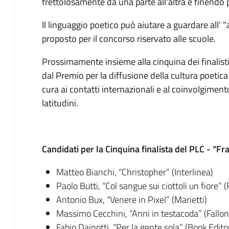
frettolosamente da una parte all'altra e finendo p
Il linguaggio poetico può aiutare a guardare all' 
proposto per il concorso riservato alle scuole.
Prossimamente insieme alla cinquina dei finalisti 
dal Premio per la diffusione della cultura poetica
cura ai contatti internazionali e al coinvolgimento
latitudini.
Candidati per la Cinquina finalista del PLC - “F
Matteo Bianchi, “Christopher” (Interlinea)
Paolo Butti, “Col sangue sui ciottoli un fiore” 
Antonio Bux, “Venere in Pixel” (Marietti)
Massimo Cecchini, “Anni in testacoda” (Fallon
Fabio Dainotti, “Per la gente sola” (Book Edito