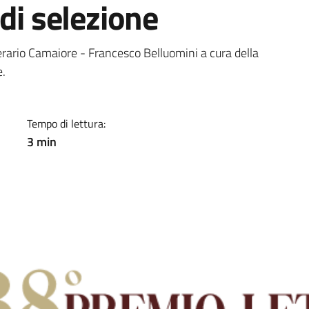
di selezione
a
erario Camaiore - Francesco Belluomini a cura della
e.
Tempo di lettura:
3 min