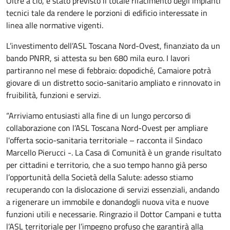
Oltre a ciò, è stato previsto il totale rifacimento degli impianti
tecnici tale da rendere le porzioni di edificio interessate in
linea alle normative vigenti.
L’investimento dell’ASL Toscana Nord-Ovest, finanziato da un
bando PNRR, si attesta su ben 680 mila euro. I lavori
partiranno nel mese di febbraio: dopodiché, Camaiore potrà
giovare di un distretto socio-sanitario ampliato e rinnovato in
fruibilità, funzioni e servizi.
“Arriviamo entusiasti alla fine di un lungo percorso di
collaborazione con l’ASL Toscana Nord-Ovest per ampliare
l'offerta socio-sanitaria territoriale – racconta il Sindaco
Marcello Pierucci -. La Casa di Comunità è un grande risultato
per cittadini e territorio, che a suo tempo hanno già perso
l’opportunità della Società della Salute: adesso stiamo
recuperando con la dislocazione di servizi essenziali, andando
a rigenerare un immobile e donandogli nuova vita e nuove
funzioni utili e necessarie. Ringrazio il Dottor Campani e tutta
l’ASL territoriale per l’impegno profuso che garantirà alla