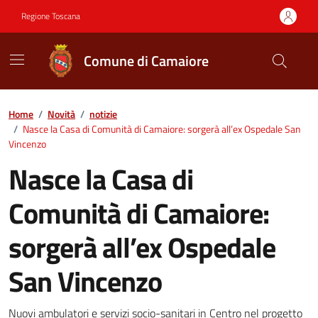
Vai ai contenuti
Vai al footer
Regione Toscana
Comune di Camaiore
Contenuti in evidenza
Home
/
Novità
/
notizie
/
Nasce la Casa di Comunità di Camaiore: sorgerà all’ex Ospedale San
Vincenzo
Nasce la Casa di
Comunità di Camaiore:
sorgerà all’ex Ospedale
San Vincenzo
Nuovi ambulatori e servizi socio-sanitari in Centro nel progetto