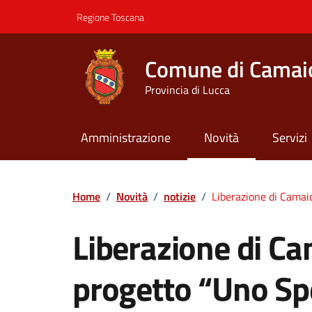
Vai ai contenuti
Vai al footer
Regione Toscana
Comune di Camai
Provincia di Lucca
Amministrazione
Novità
Servizi
Contenuti in evidenza
Home
/
Novità
/
notizie
/
Liberazione di Camai
Liberazione di Cam
progetto “Uno Sp