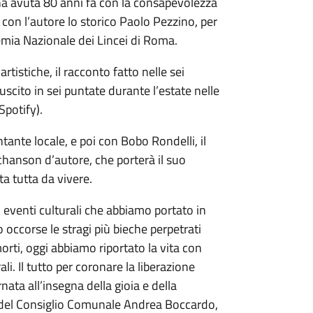
 ha avuta 80 anni fa con la consapevolezza
e con l’autore lo storico Paolo Pezzino, per
emia Nazionale dei Lincei di Roma.
tistiche, il racconto fatto nelle sei
cito in sei puntate durante l’estate nelle
potify).
tante locale, e poi con Bobo Rondelli, il
chanson d’autore, che porterà il suo
a tutta da vivere.
 eventi culturali che abbiamo portato in
 occorse le stragi più bieche perpetrati
rti, oggi abbiamo riportato la vita con
li. Il tutto per coronare la liberazione
nata all’insegna della gioia e della
e del Consiglio Comunale Andrea Boccardo,