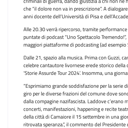
criminali di guerra, dando giustizia a chi non ne
che “il dolore non va in prescrizione”. A dialogar
anni docente dell’Università di Pisa e dell’Accad
Alle 20.30 verrà ripercorso, tramite performance ar
puntate di podcast “Uno Spettacolo Tremendo!”, us
maggiori piattaforme di podcasting (ad esempio S
Dalle 21, spazio alla musica. Prima con Guzzi, can
celebre cantautore livornese erede storico della 
‘Storie Assurde Tour 2024’. Insomma, una giornat
“Esprimiamo grande soddisfazione per la serie di
giro per le diverse frazioni del comune dove sono
dalla compagine nazifascista. Laddove c’erano mo
concerti, manifestazioni, happening e recite teatra
della città di Camaiore il 15 settembre in una gior
ritrovata speranza.”, il commento del President