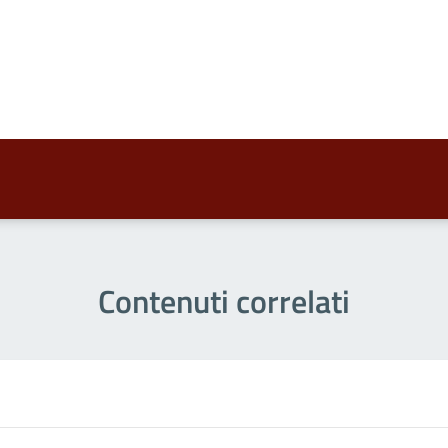
a 4 stelle su 5
a 3 stelle su 5
a 2 stelle su 5
a 1 stelle su 5
Contenuti correlati