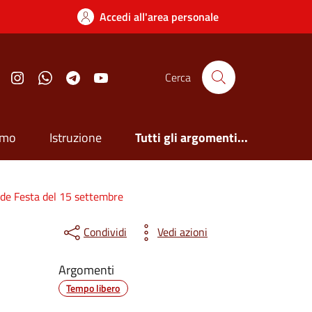
Accedi all'area personale
Facebook
Instagram
Whatsapp
Telegram
YouTube
Cerca
smo
Istruzione
Tutti gli argomenti...
nde Festa del 15 settembre
Condividi
Vedi azioni
Argomenti
Tempo libero