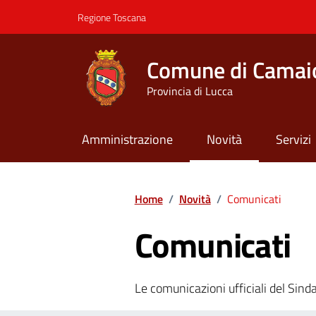
Vai ai contenuti
Vai al footer
Regione Toscana
Comune di Camai
Provincia di Lucca
Amministrazione
Novità
Servizi
Contenuti in evidenza
Home
/
Novità
/
Comunicati
Comunicati
Le comunicazioni ufficiali del Sindac