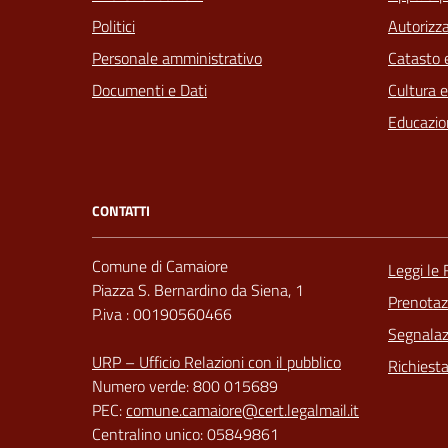
Politici
Autorizza
Personale amministrativo
Catasto e
Documenti e Dati
Cultura 
Educazio
CONTATTI
Comune di Camaiore
Leggi le
Piazza S. Bernardino da Siena, 1
Prenota
P.iva : 00190560466
Segnalazi
URP – Ufficio Relazioni con il pubblico
Richiest
Numero verde: 800 015689
PEC:
comune.camaiore@cert.legalmail.it
Centralino unico: 05849861