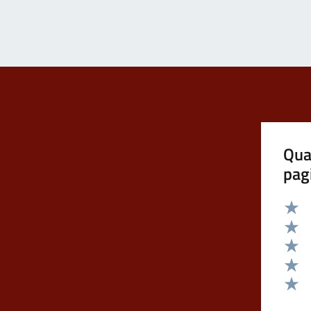
Qua
pag
Valut
Valut
Valut
Valut
Valut