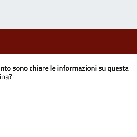
nto sono chiare le informazioni su questa
ina?
a 5 stelle su 5
a 4 stelle su 5
a 3 stelle su 5
a 2 stelle su 5
a 1 stelle su 5