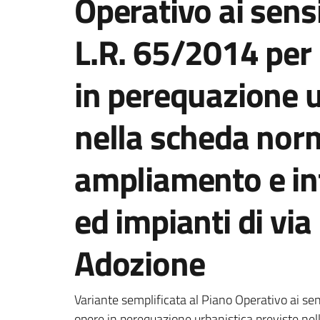
Operativo ai sensi
L.R. 65/2014 per 
in perequazione u
nella scheda nor
ampliamento e int
ed impianti di via
Adozione
Dettagli del documento
Variante semplificata al Piano Operativo ai sen
opere in perequazione urbanistica previste n