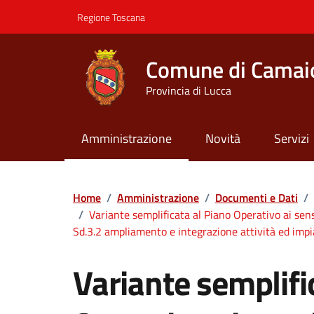
Vai ai contenuti
Vai al footer
Regione Toscana
Comune di Camai
Provincia di Lucca
Amministrazione
Novità
Servizi
Contenuti in evidenza
Home
/
Amministrazione
/
Documenti e Dati
/
/
Variante semplificata al Piano Operativo ai sen
Sd.3.2 ampliamento e integrazione attività ed impia
Variante semplifi