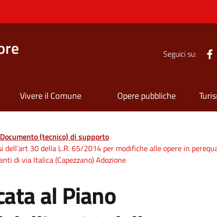
ore
Seguici su:
Vivere il Comune
Opere pubbliche
Turi
Documento (tecnico) di supporto
si dell’art 30 della L.R. 65/2014 per modifiche alle opere in pereq
nti di via Italica (Capezzano) Adozione
cata al Piano