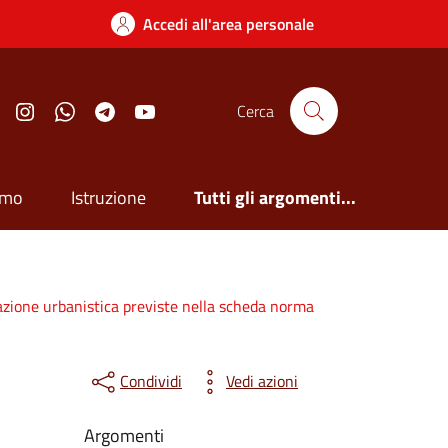
Accedi all'area personale
Facebook
Instagram
Whatsapp
Telegram
YouTube
Cerca
smo
Istruzione
Tutti gli argomenti...
uazione urbanistica previste nella scheda norma
Condividi
Vedi azioni
Argomenti