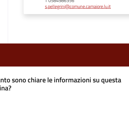
T 0584986356
s.pellegrini@comune.camaiore.lu.it
nto sono chiare le informazioni su questa
ina?
a 5 stelle su 5
a 4 stelle su 5
a 3 stelle su 5