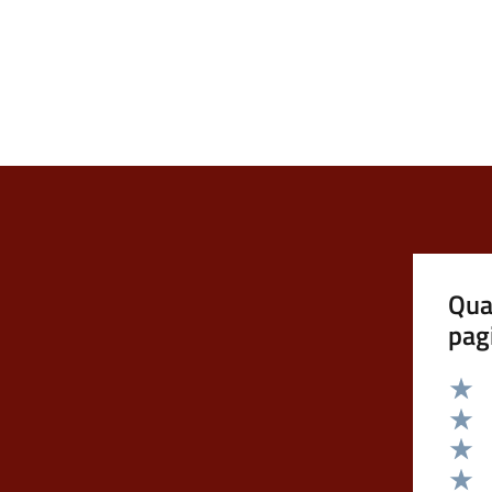
Qua
pag
Valut
Valut
Valut