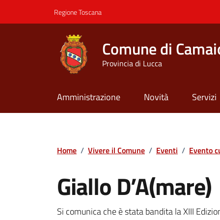
Vai ai contenuti
Vai al footer
Regione Toscana
Comune di Camai
Provincia di Lucca
Amministrazione
Novità
Servizi
Contenuti in evidenza
Home
/
Vivere il Comune
/
Eventi
/
Evento c
Giallo D’A(mare)
Si comunica che è stata bandita la XIII Edizi