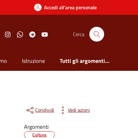
Accedi all'area personale
Facebook
Instagram
Whatsapp
Telegram
YouTube
Cerca
smo
Istruzione
Tutti gli argomenti...
Condividi
Vedi azioni
Argomenti
Cultura