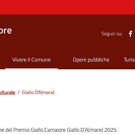
ore
Seguici su:
Vivere il Comune
Opere pubbliche
Turi
ulturale
/
Giallo D’A(mare)
one del Premio Giallo Camaiore Giallo D’A(mare) 2025.