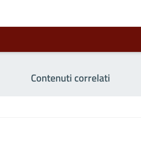
a 2 stelle su 5
a 1 stelle su 5
Contenuti correlati