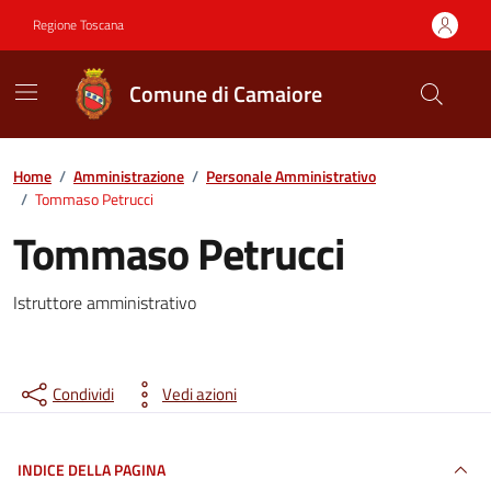
Vai ai contenuti
Vai al footer
Regione Toscana
Comune di Camaiore
Contenuti in evidenza
Home
/
Amministrazione
/
Personale Amministrativo
/
Tommaso Petrucci
Tommaso Petrucci
Istruttore amministrativo
Condividi
Vedi azioni
INDICE DELLA PAGINA