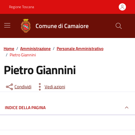
Vai ai contenuti
Vai al footer
Regione Toscana
Comune di Camaiore
Contenuti in evidenza
Home
/
Amministrazione
/
Personale Amministrativo
/
Pietro Giannini
Pietro Giannini
Condividi
Vedi azioni
INDICE DELLA PAGINA