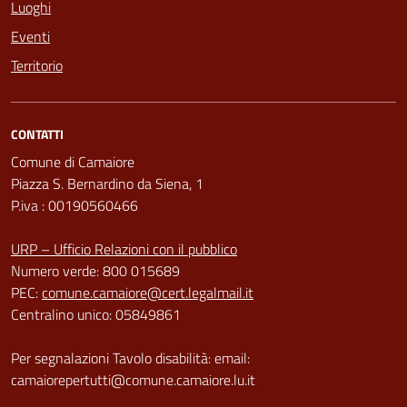
Luoghi
Eventi
Territorio
CONTATTI
Comune di Camaiore
Piazza S. Bernardino da Siena, 1
P.iva : 00190560466
URP – Ufficio Relazioni con il pubblico
Numero verde: 800 015689
PEC:
comune.camaiore@cert.legalmail.it
Centralino unico: 05849861
Per segnalazioni Tavolo disabilità: email:
camaiorepertutti@comune.camaiore.lu.it