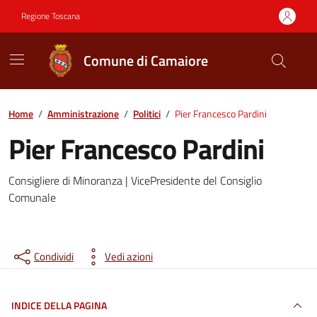
Vai ai contenuti
Vai al footer
Regione Toscana
Comune di Camaiore
Contenuti in evidenza
Home
/
Amministrazione
/
Politici
/
Pier Francesco Pardini
Pier Francesco Pardini
Consigliere di Minoranza | VicePresidente del Consiglio
Comunale
Condividi
Vedi azioni
INDICE DELLA PAGINA