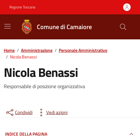
Vai ai contenuti
Vai al footer
Regione Toscana
Comune di Camaiore
Contenuti in evidenza
Home
/
Amministrazione
/
Personale Amministrativo
/
Nicola Benassi
Nicola Benassi
Responsabile di posizione organizzativa
Condividi
Vedi azioni
INDICE DELLA PAGINA