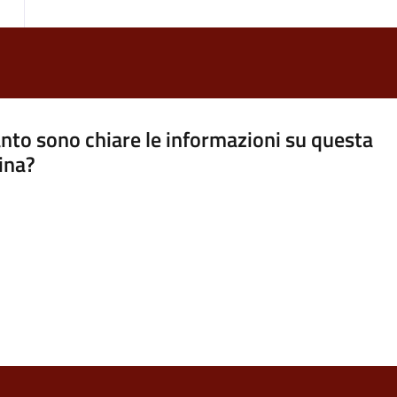
nto sono chiare le informazioni su questa
ina?
a 5 stelle su 5
a 4 stelle su 5
a 3 stelle su 5
a 2 stelle su 5
a 1 stelle su 5