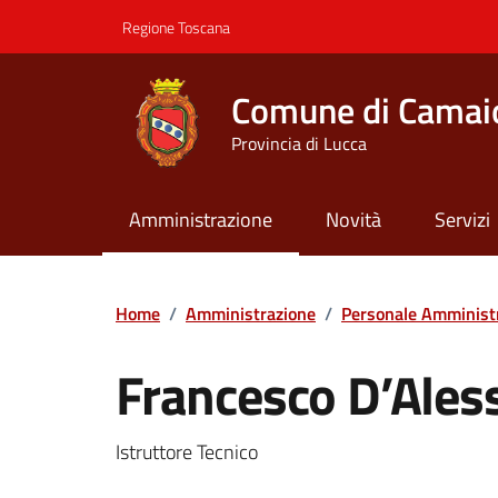
Vai ai contenuti
Vai al footer
Regione Toscana
Comune di Camai
Provincia di Lucca
Amministrazione
Novità
Servizi
Contenuti in evidenza
Home
/
Amministrazione
/
Personale Amminist
Francesco D’Ales
Istruttore Tecnico