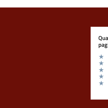
Qua
pag
Valut
Valut
Valut
Valut
Valut