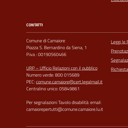
CONTATTI
Comune di Camaiore
Leggi le
Piazza S. Bernardino da Siena, 1
Prenota
P.iva : 00190560466
Segnalazi
URP – Ufficio Relazioni con il pubblico
Richiest
Numero verde: 800 015689
PEC:
comune.camaiore@cert.legalmail.it
Centralino unico: 05849861
Per segnalazioni Tavolo disabilità: email:
camaiorepertutti@comune.camaiore.lu.it