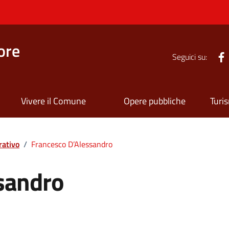
ore
Seguici su:
Vivere il Comune
Opere pubbliche
Turi
rativo
/
Francesco D’Alessandro
sandro