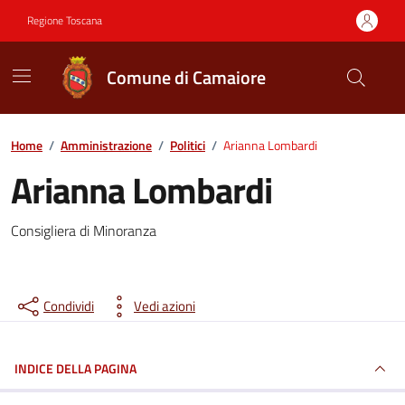
Vai ai contenuti
Vai al footer
Regione Toscana
Comune di Camaiore
Contenuti in evidenza
Home
/
Amministrazione
/
Politici
/
Arianna Lombardi
Arianna Lombardi
Consigliera di Minoranza
Condividi
Vedi azioni
INDICE DELLA PAGINA